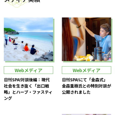
Webメディア
Webメディア
日刊SPA!対談後編：現代
日刊SPA!にて「金森式」
社会を生き抜く「出口戦
金森重樹氏との特別対談が
略」とハーブ・ファスティ
公開されました
ング